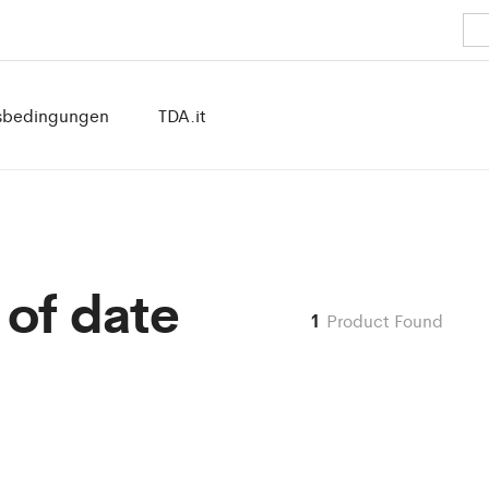
sbedingungen
TDA.it
of date
1
Product Found