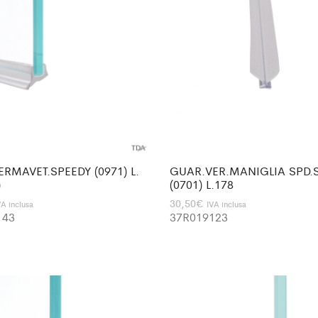
RMAVET.SPEEDY (0971) L.
GUAR.VER.MANIGLIA SPD.
)
(0701) L.178
30,50
€
VA inclusa
IVA inclusa
143
37R019123