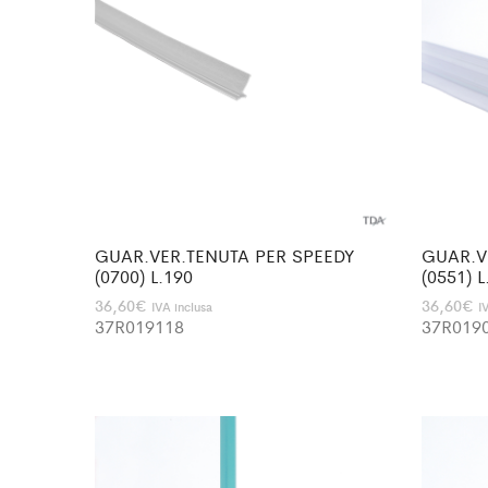
GUAR.VER.TENUTA PER SPEEDY
GUAR.V
(0700) L.190
(0551) L
36,60
€
36,60
€
IVA inclusa
I
37R019118
37R019