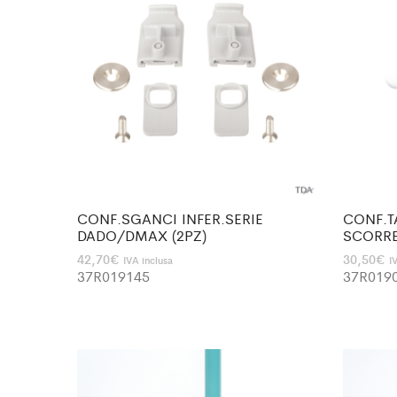
CONF.SGANCI INFER.SERIE
CONF.T
DADO/DMAX (2PZ)
SCORRE
42,70
€
30,50
€
IVA inclusa
I
37R019145
37R019