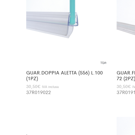
GUAR.DOPPIA ALETTA (556) L.100
GUAR.FE
(1PZ)
72 (2PZ
30,50
€
30,50
€
IVA inclusa
I
37R019022
37R019