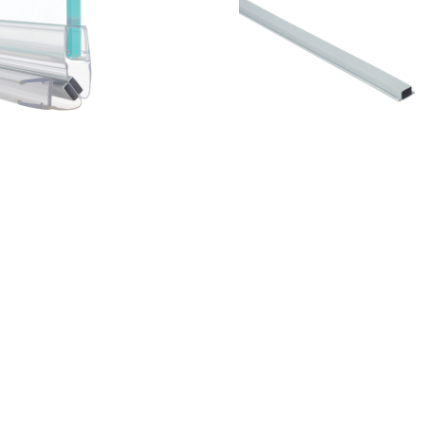
EV.45° FONT P+F 2PZ
MAGN.RICOPERTO GRIGIO 
(1PZ) L.210
36,60
€
VA inclusa
IVA inclusa
139
37R019015