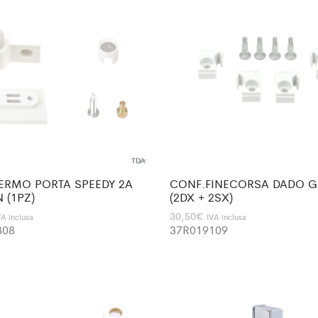
ERMO PORTA SPEEDY 2A
CONF.FINECORSA DADO G
 (1PZ)
(2DX + 2SX)
30,50
€
VA inclusa
IVA inclusa
308
37R019109