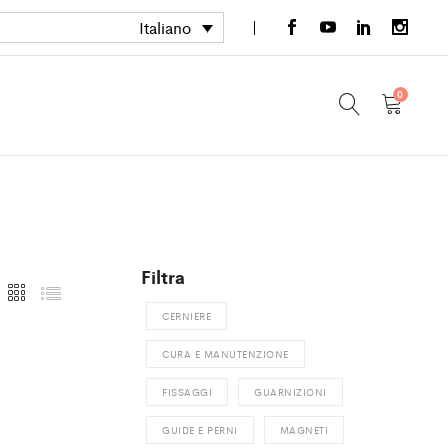
Italiano
0
Filtra
CERNIERE
CURA E MANUTENZIONE
FISSAGGI
GUARNIZIONI
GUIDE E PERNI
MAGNETI