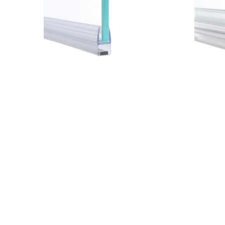
MAGN.PER SPEEDY SCORREVOLE
MAGN.R
(1PZ) L.190
L.2100
42,70
€
30,50
€
IVA inclusa
I
37R019146
37R019