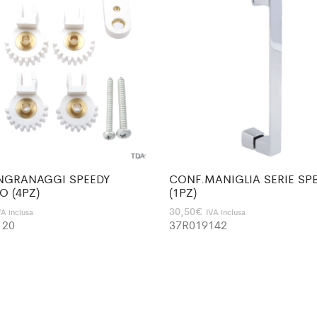
NGRANAGGI SPEEDY
CONF.MANIGLIA SERIE SP
O (4PZ)
(1PZ)
30,50
€
VA inclusa
IVA inclusa
120
37R019142