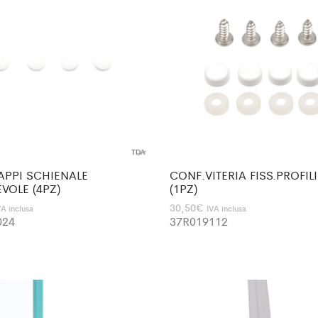
APPI SCHIENALE
CONF.VITERIA FISS.PROFILI
VOLE (4PZ)
(1PZ)
30,50
€
VA inclusa
IVA inclusa
024
37R019112