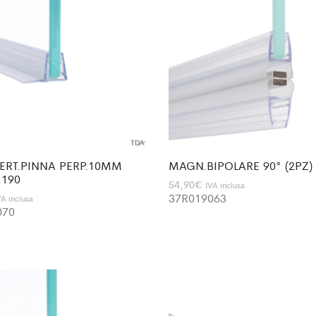
ERT.PINNA PERP.10MM
MAGN.BIPOLARE 90° (2PZ) 
.190
54,90
€
IVA inclusa
37R019063
VA inclusa
070