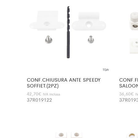
CONF.CHIUSURA ANTE SPEEDY
CONF.F
SOFFIET.(2PZ)
SALOON
42,70
€
36,60
€
IVA inclusa
I
37R019122
37R019