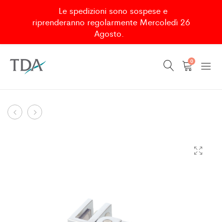
Le spedizioni sono sospese e
riprenderanno regolarmente Mercoledì 26
Agosto.
0
CORNER
LOWER
Product
CONNECTOR
HINGE
navigation
CHR
FOR
FOR
BELLA
CORNER
(1PC)
ENTRY
DADO
(1PC)