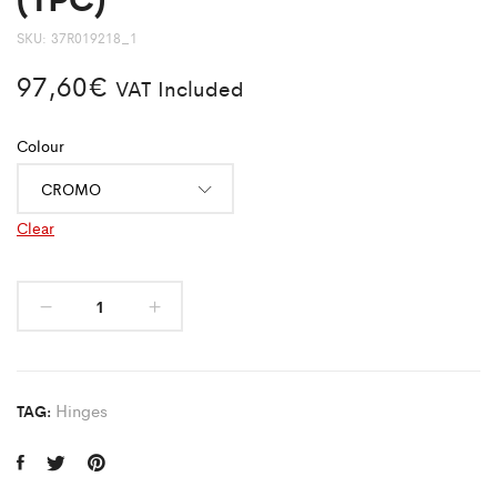
SKU:
37R019218_1
97,60
€
VAT Included
Colour
Clear
Hinges
TAG: