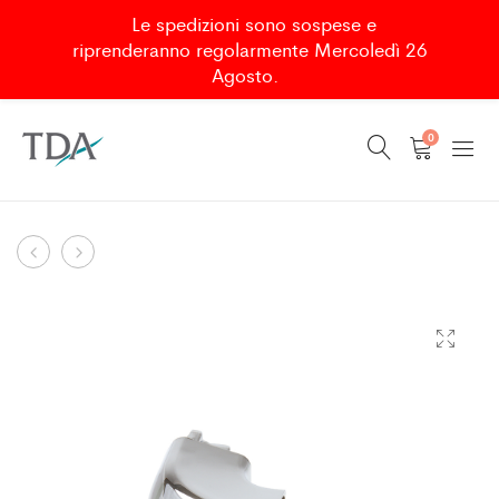
Le spedizioni sono sospese e
riprenderanno regolarmente Mercoledì 26
Agosto.
0
GAR.
SENKRECHTE
Product
KAPPEN
DICHTUNG/LOTRECHTE
navigation
FÜR
LIPPE.
PROFIL
5MM
MODULO/SPAZIO
(0552)
(2STK)
L.210