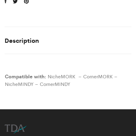
Description
Compatible with:
NicheMORK – CornerMORK –
NicheMINDY – CornerMINDY