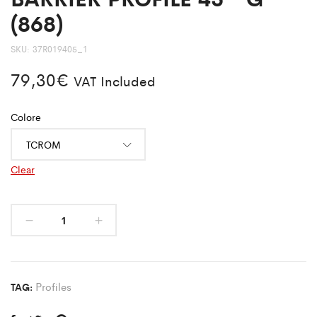
(868)
SKU:
37R019405_1
79,30
€
VAT Included
Colore
Clear
Profiles
TAG: