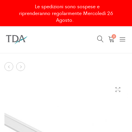
Le spedizioni sono sospese e
riprenderanno regolarmente Mercoledì 26
Agosto.
0
DADOMAXI
AMBROGIO
Product
TROLLEYS
WASTE
navigation
WITH
COVER
WHEELS
–
(2PCS)
STAINLESS
STEEL