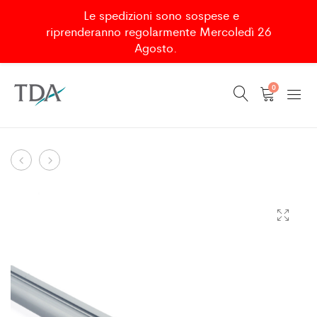
Le spedizioni sono sospese e
riprenderanno regolarmente Mercoledì 26
Agosto.
0
CENTRAL
DOOR
Product
MAGNETIC
HINGE
navigation
LOCK
DADO
FOR
SOFF./MAGNETO
SALOON
(1PC)
DOOR
(1PC)