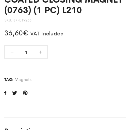
(0763) (1 PC) L210
SKU:
37R019255
36,60
€
VAT Included
Magnets
TAG: