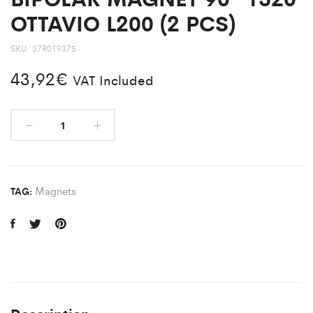
OTTAVIO L200 (2 PCS)
SKU:
37R019375
43,92
€
VAT Included
Magnets
TAG: