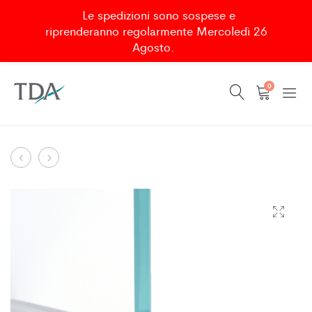
Le spedizioni sono sospese e
riprenderanno regolarmente Mercoledì 26
Agosto.
0
BIPOLAR
DRAINAGE
Product
MAGNET
GRATE
navigation
90°
FOR
1520+1521
AURELIO
OTTAVIO
D.70
L200
INOX