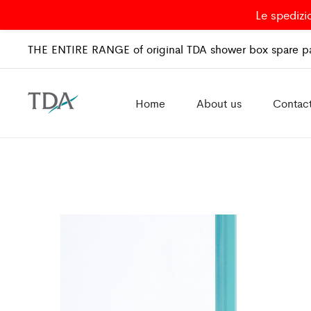
Le spedizi
THE ENTIRE RANGE of original TDA shower box spare pa
Home
About us
Contac