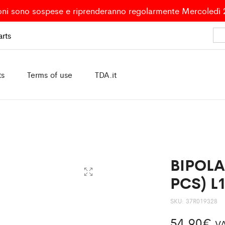
oni sono sospese e riprenderanno regolarmente Mercoledì
rts
ts
Terms of use
TDA.it
BIPOLA
PCS) L
SKU:
37R019328
54,90
€
VA