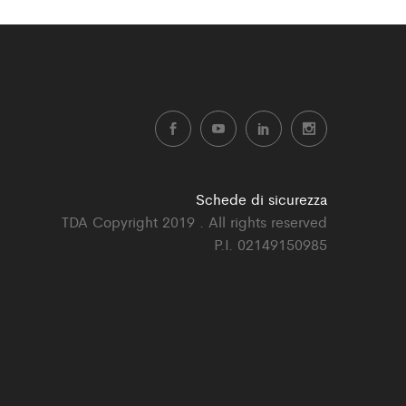
Schede di sicurezza
TDA Copyright 2019 . All rights reserved
P.I. 02149150985