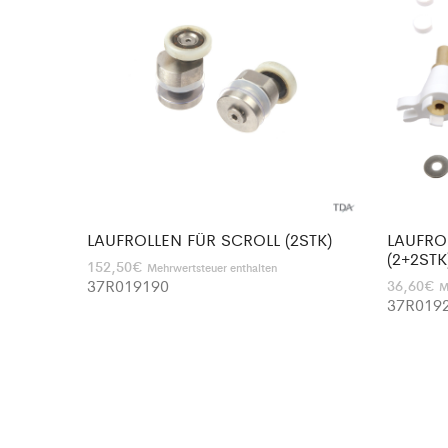
LAUFROLLEN FÜR SCROLL (2STK)
LAUFRO
(2+2STK
152,50
€
Mehrwertsteuer enthalten
37R019190
36,60
€
M
37R019