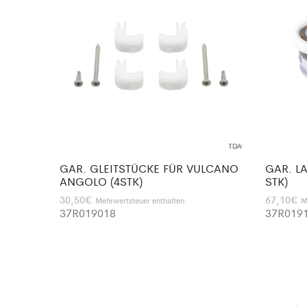
GAR. GLEITSTÜCKE FÜR VULCANO
GAR. L
ANGOLO (4STK)
STK)
30,50
€
67,10
€
Mehrwertsteuer enthalten
M
37R019018
37R019