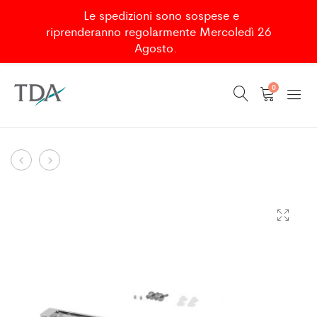
Le spedizioni sono sospese e
riprenderanno regolarmente Mercoledì 26
Agosto.
0
KIT
CONF.
Navigazione
DI
MANIGLIA
per
4
C/POMOLO
prodotto
PIEDINI
320MM
LIVELLATORI
REGOLABILI
PER
PIATTI