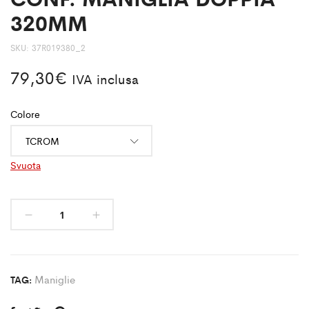
320MM
SKU:
37R019380_2
79,30
€
IVA inclusa
Colore
Svuota
Maniglie
TAG: