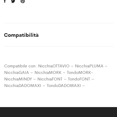
Compatibilità
Compatibile con: NicchiaOTTAVIO – NicchiaPLUMA –
NicchiaGAIA – NicchiaMORK – TondoMORK-
NicchiaMINDY – NicchiaFONT – TondoFONT –
NicchiaDADOMAXI – TondoDADOMAXI –