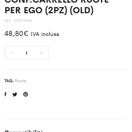
PER EGO (2PZ) (OLD)
SKU:
37R019055
48,80
€
IVA inclusa
Ruote
TAG: