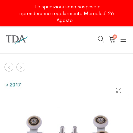
Le spedizioni sono sospese e
riprenderanno regolarmente Mercoledì 26
Agosto.
0
GUAR.VERTICALE
GUAR.COPRI
Navigazione
LATERALE
CAVA
per
MILLENIUM
PER
prodotto
(OLD)
EGO
L.190
(OLD)