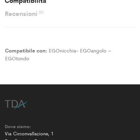
Compatibilità
Recensioni
(0)
Compatibile con:
EGOnicchia- EGOangolo –
EGOtondo
Dove siamo:
Via Circonvallazione, 1