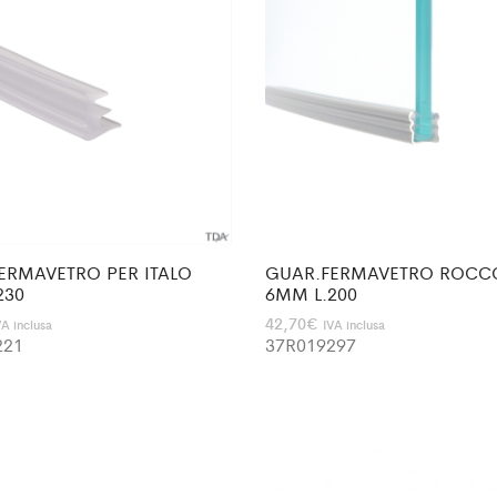
ERMAVETRO PER ITALO
GUAR.FERMAVETRO ROCC
230
6MM L.200
42,70
€
VA inclusa
IVA inclusa
221
37R019297