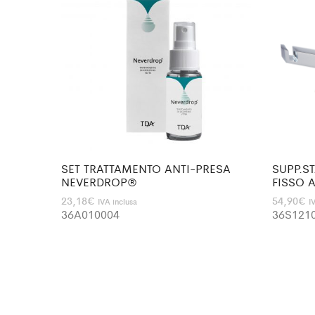
SET TRATTAMENTO ANTI-PRESA
SUPP.S
NEVERDROP®
FISSO A
23,18
€
54,90
€
IVA inclusa
I
36A010004
36S121