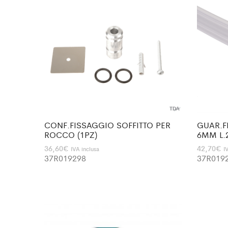
CONF.FISSAGGIO SOFFITTO PER
GUAR.F
ROCCO (1PZ)
6MM L.
36,60
€
42,70
€
IVA inclusa
I
37R019298
37R019