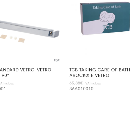
TANDARD VETRO-VETRO
TCB TAKING CARE OF BAT
 90°
AROCK® E VETRO
65,88
€
VA inclusa
IVA inclusa
001
36A010010