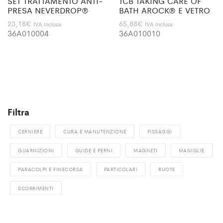
SET TRATTAMENTO ANTI-
TCB TAKING CARE OF
PRESA NEVERDROP®
BATH AROCK® E VETRO
23,18
€
65,88
€
IVA inclusa
IVA inclusa
36A010004
36A010010
Filtra
CERNIERE
CURA E MANUTENZIONE
FISSAGGI
GUARNIZIONI
GUIDE E PERNI
MAGNETI
MANIGLIE
PARACOLPI E FINECORSA
PARTICOLARI
RUOTE
SCORRIMENTI