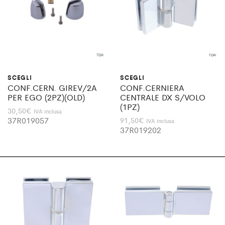
SCEGLI
SCEGLI
CONF.CERN. GIREV/2A
CONF.CERNIERA
PER EGO (2PZ)(OLD)
CENTRALE DX S/VOLO
(1PZ)
30,50
€
IVA inclusa
37R019057
91,50
€
IVA inclusa
37R019202