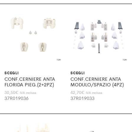
SCEGLI
SCEGLI
CONF.CERNIERE ANTA
CONF.CERNIERE ANTA
FLORIDA PIEG.(2+2PZ)
MODULO/SPAZIO (4PZ)
30,50
€
42,70
€
IVA inclusa
IVA inclusa
37R019036
37R019033