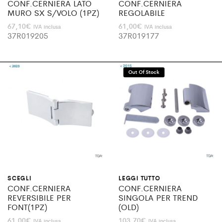
CONF.CERNIERA LATO
CONF.CERNIERA
MURO SX S/VOLO (1PZ)
REGOLABILE
67,10
€
61,00
€
IVA inclusa
IVA inclusa
37R019205
37R019177
Out Of Stock
SCEGLI
LEGGI TUTTO
CONF.CERNIERA
CONF.CERNIERA
REVERSIBILE PER
SINGOLA PER TREND
FONT(1PZ)
(OLD)
61,00
€
103,70
€
IVA inclusa
IVA inclusa