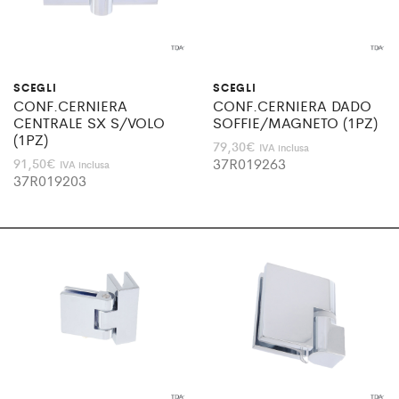
SCEGLI
SCEGLI
CONF.CERNIERA
CONF.CERNIERA DADO
CENTRALE SX S/VOLO
SOFFIE/MAGNETO (1PZ)
(1PZ)
79,30
€
IVA inclusa
37R019263
91,50
€
IVA inclusa
37R019203