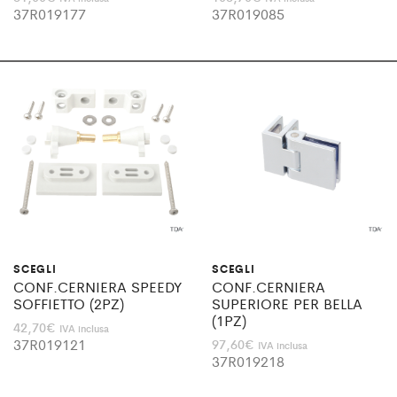
37R019177
37R019085
SCEGLI
SCEGLI
CONF.CERNIERA SPEEDY
CONF.CERNIERA
SOFFIETTO (2PZ)
SUPERIORE PER BELLA
(1PZ)
42,70
€
IVA inclusa
37R019121
97,60
€
IVA inclusa
37R019218