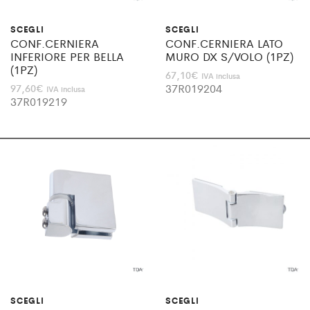
SCEGLI
SCEGLI
CONF.CERNIERA
CONF.CERNIERA LATO
INFERIORE PER BELLA
MURO DX S/VOLO (1PZ)
(1PZ)
67,10
€
IVA inclusa
37R019204
97,60
€
IVA inclusa
37R019219
SCEGLI
SCEGLI