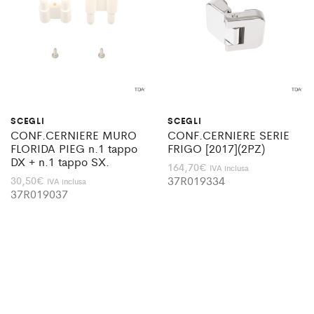
SCEGLI
SCEGLI
CONF.CERNIERE MURO
CONF.CERNIERE SERIE
FLORIDA PIEG n.1 tappo
FRIGO [2017](2PZ)
DX + n.1 tappo SX.
164,70
€
IVA inclusa
37R019334
30,50
€
IVA inclusa
37R019037