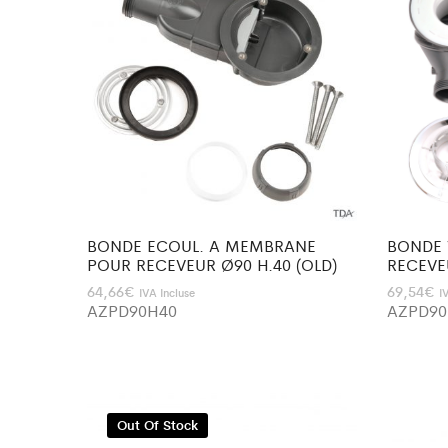
BONDE ECOUL. A MEMBRANE
BONDE 
POUR RECEVEUR Ø90 H.40 (OLD)
RECEVE
64,66
€
69,54
€
IVA Incluse
I
AZPD90H40
AZPD9
Out Of Stock