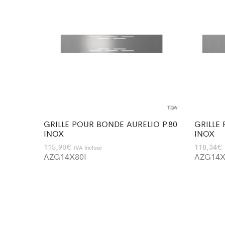
GRILLE POUR BONDE AURELIO P.80
GRILLE
INOX
INOX
115,90
€
118,34
€
IVA Incluse
AZG14X80I
AZG14X