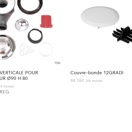
VERTICALE POUR
Couvre-bonde 12GRADI
UR Ø90 H.80
84,18
€
IVA Incluse
VA Incluse
0REG