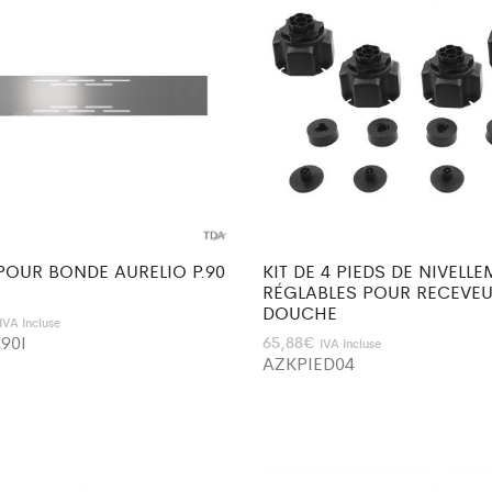
 POUR BONDE AURELIO P.90
KIT DE 4 PIEDS DE NIVELL
RÉGLABLES POUR RECEVEU
DOUCHE
IVA Incluse
90I
65,88
€
IVA Incluse
AZKPIED04