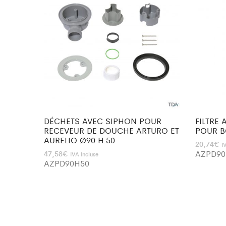
DÉCHETS AVEC SIPHON POUR
FILTRE
RECEVEUR DE DOUCHE ARTURO ET
POUR 
AURELIO Ø90 H.50
20,74
€
I
AZPD9
47,58
€
IVA Incluse
AZPD90H50