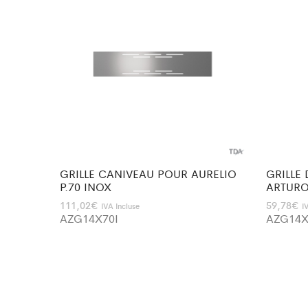
GRILLE CANIVEAU POUR AURELIO
GRILLE
P.70 INOX
ARTURO
111,02
€
59,78
€
IVA Incluse
I
AZG14X70I
AZG14X