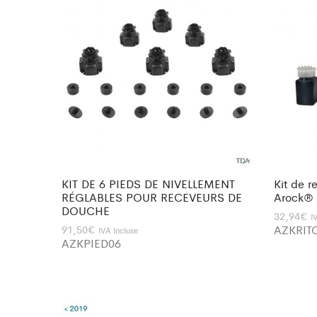
KIT DE 6 PIEDS DE NIVELLEMENT
Kit de r
RÉGLABLES POUR RECEVEURS DE
Arock®
DOUCHE
32,94
€
I
AZKRIT
91,50
€
IVA Incluse
AZKPIED06