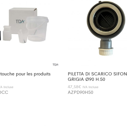
etouche pour les produits
PILETTA DI SCARICO SIFO
GRIGIA Ø90 H.50
47,58
€
VA Incluse
IVA Incluse
OCC
AZPD90H50