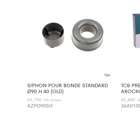
SIPHON POUR BONDE STANDARD
TCB PR
Ø90 H.40 (OLD)
AROCK®
20,74
€
65,88
€
IVA Incluse
I
AZPD90SIF
36A010