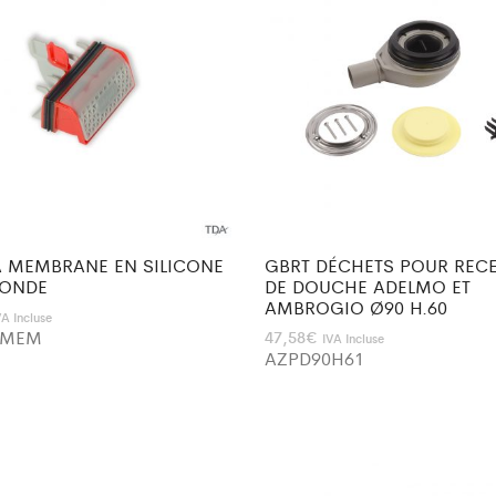
 A MEMBRANE EN SILICONE
GBRT DÉCHETS POUR REC
BONDE
DE DOUCHE ADELMO ET
AMBROGIO Ø90 H.60
VA Incluse
0MEM
47,58
€
IVA Incluse
AZPD90H61