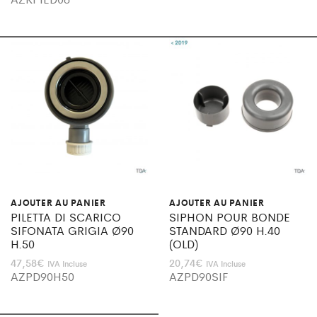
AJOUTER AU PANIER
AJOUTER AU PANIER
PILETTA DI SCARICO
SIPHON POUR BONDE
SIFONATA GRIGIA Ø90
STANDARD Ø90 H.40
H.50
(OLD)
47,58
€
20,74
€
IVA Incluse
IVA Incluse
AZPD90H50
AZPD90SIF