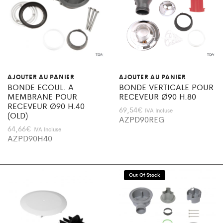
AJOUTER AU PANIER
AJOUTER AU PANIER
BONDE ECOUL. A
BONDE VERTICALE POUR
MEMBRANE POUR
RECEVEUR Ø90 H.80
RECEVEUR Ø90 H.40
69,54
€
IVA Incluse
(OLD)
AZPD90REG
64,66
€
IVA Incluse
AZPD90H40
Out Of Stock