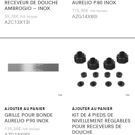
RECEVEUR DE DOUCHE
AURELIO P.80 INOX
AMBROGIO – INOX
115,90
€
IVA Incluse
AZG14X80I
59,78
€
IVA Incluse
AZC13X13I
AJOUTER AU PANIER
AJOUTER AU PANIER
GRILLE POUR BONDE
KIT DE 4 PIEDS DE
AURELIO P.90 INOX
NIVELLEMENT RÉGLABLES
POUR RECEVEURS DE
118,34
€
IVA Incluse
DOUCHE
AZG14X90I