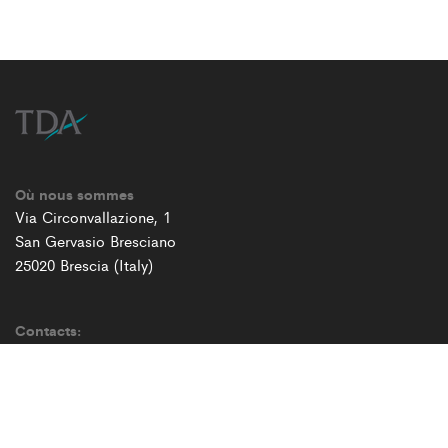
Où nous sommes
Via Circonvallazione, 1
San Gervasio Bresciano
25020 Brescia (Italy)
Contacts:
Tel. (+39) 030 9926311
Fax: (+39) 030 9926321
Email: info@tda.it