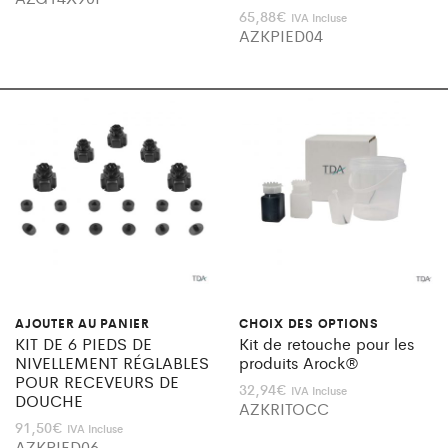
65,88
€
IVA Incluse
AZKPIED04
AJOUTER AU PANIER
CHOIX DES OPTIONS
KIT DE 6 PIEDS DE
Kit de retouche pour les
NIVELLEMENT RÉGLABLES
produits Arock®
POUR RECEVEURS DE
32,94
€
IVA Incluse
DOUCHE
AZKRITOCC
91,50
€
IVA Incluse
AZKPIED06