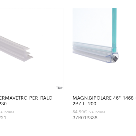
ERMAVETRO PER ITALO
MAGN.BIPOLARE 45° 1458
230
2PZ L. 200
54,90
€
VA inclusa
IVA inclusa
221
37R019338