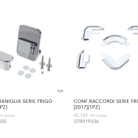
ANIGLIA SERIE FRIGO
CONF.RACCORDI SERIE FR
1PZ)
[2017](1PZ)
42,70
€
VA inclusa
IVA inclusa
335
37R019336