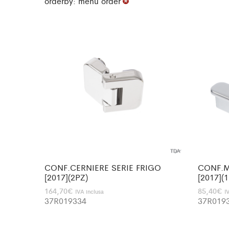
orderby: menu order
CONF.CERNIERE SERIE FRIGO
CONF.M
[2017](2PZ)
[2017](
164,70
€
85,40
€
IVA inclusa
I
37R019334
37R019