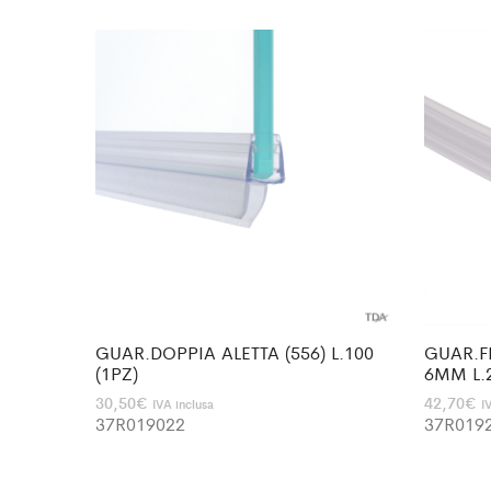
GUAR.DOPPIA ALETTA (556) L.100
GUAR.F
(1PZ)
6MM L.
30,50
€
42,70
€
IVA inclusa
I
37R019022
37R019