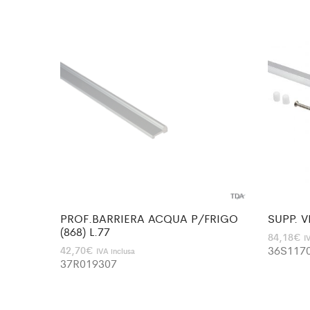
PROF.BARRIERA ACQUA P/FRIGO
SUPP. 
(868) L.77
84,18
€
I
36S117
42,70
€
IVA inclusa
37R019307