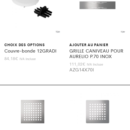
CHOIX DES OPTIONS
AJOUTER AU PANIER
Couvre-bonde 12GRADI
GRILLE CANIVEAU POUR
AURELIO P.70 INOX
84,18
€
IVA Incluse
111,02
€
IVA Incluse
AZG14X70I