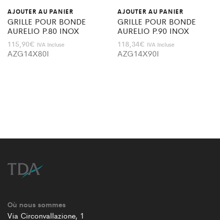
AJOUTER AU PANIER
AJOUTER AU PANIER
GRILLE POUR BONDE
GRILLE POUR BONDE
AURELIO P.80 INOX
AURELIO P.90 INOX
115,90
€
118,34
€
IVA Incluse
IVA Incluse
AZG14X80I
AZG14X90I
Où nous sommes
Via Circonvallazione, 1